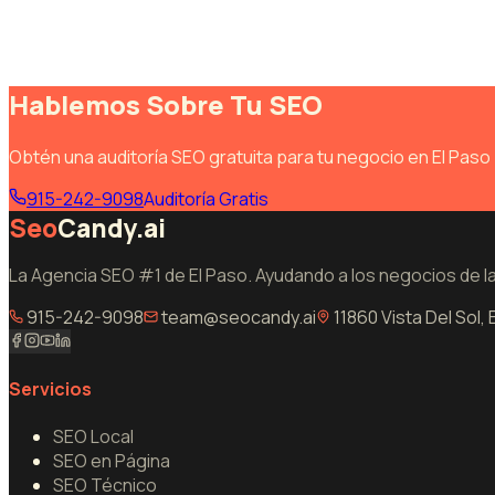
Hablemos Sobre Tu SEO
Obtén una auditoría SEO gratuita para tu negocio en El Pas
915-242-9098
Auditoría Gratis
Seo
Candy.ai
La Agencia SEO #1 de El Paso. Ayudando a los negocios de la
915-242-9098
team@seocandy.ai
11860 Vista Del Sol,
Servicios
SEO Local
SEO en Página
SEO Técnico