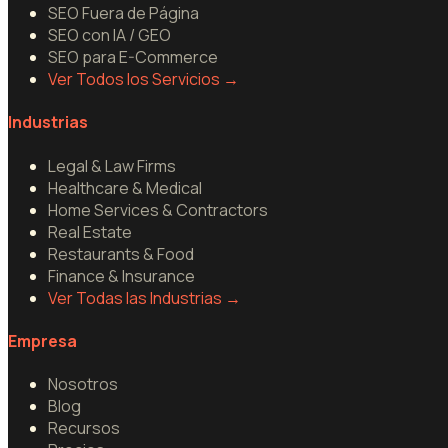
SEO Fuera de Página
SEO con IA / GEO
SEO para E-Commerce
Ver Todos los Servicios
→
Industrias
Legal & Law Firms
Healthcare & Medical
Home Services & Contractors
Real Estate
Restaurants & Food
Finance & Insurance
Ver Todas las Industrias
→
Empresa
Nosotros
Blog
Recursos