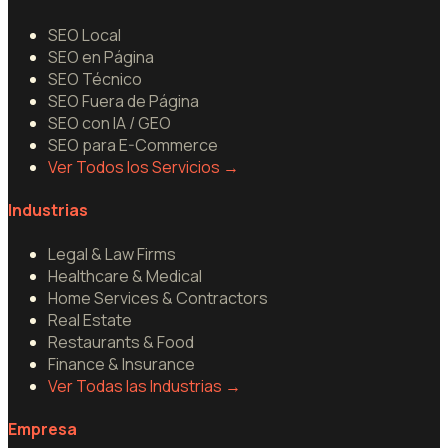
SEO Local
SEO en Página
SEO Técnico
SEO Fuera de Página
SEO con IA / GEO
SEO para E-Commerce
Ver Todos los Servicios
→
Industrias
Legal & Law Firms
Healthcare & Medical
Home Services & Contractors
Real Estate
Restaurants & Food
Finance & Insurance
Ver Todas las Industrias
→
Empresa