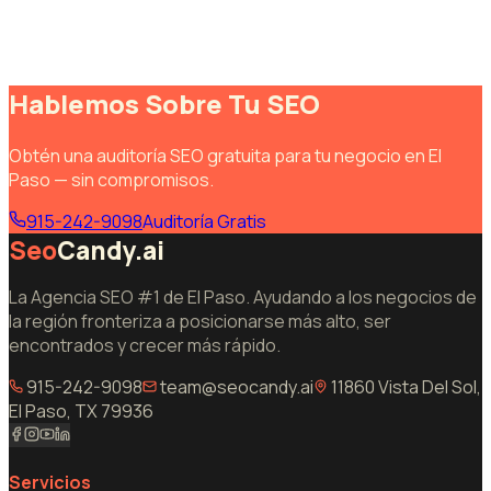
Hablemos Sobre Tu SEO
Obtén una auditoría SEO gratuita para tu negocio en El
Paso — sin compromisos.
915-242-9098
Auditoría Gratis
Seo
Candy.ai
La Agencia SEO #1 de El Paso. Ayudando a los negocios de
la región fronteriza a posicionarse más alto, ser
encontrados y crecer más rápido.
915-242-9098
team@seocandy.ai
11860 Vista Del Sol,
El Paso, TX 79936
Servicios