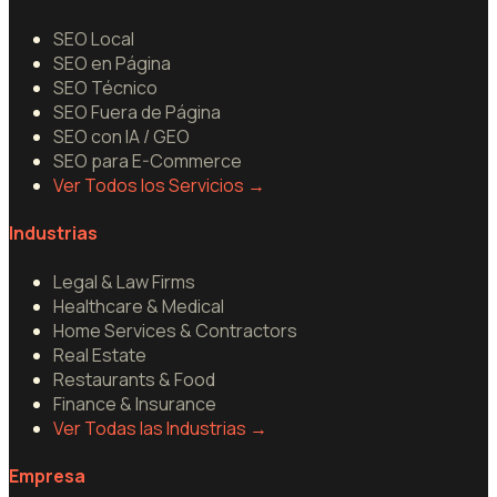
SEO Local
SEO en Página
SEO Técnico
SEO Fuera de Página
SEO con IA / GEO
SEO para E-Commerce
Ver Todos los Servicios
→
Industrias
Legal & Law Firms
Healthcare & Medical
Home Services & Contractors
Real Estate
Restaurants & Food
Finance & Insurance
Ver Todas las Industrias
→
Empresa