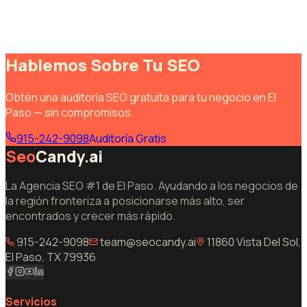
Hablemos Sobre Tu SEO
Obtén una auditoría SEO gratuita para tu negocio en El
Paso — sin compromisos.
915-242-9098
Auditoría Gratis
Seo
Candy.ai
La Agencia SEO #1 de El Paso. Ayudando a los negocios de
la región fronteriza a posicionarse más alto, ser
encontrados y crecer más rápido.
915-242-9098
team@seocandy.ai
11860 Vista Del Sol,
El Paso, TX 79936
Servicios