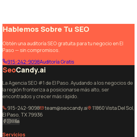
Hablemos Sobre Tu SEO
Obtén una auditoría SEO gratuita para tu negocio en El
Paso — sin compromisos.
915-242-9098
Auditoría Gratis
Seo
Candy.ai
La Agencia SEO #1 de El Paso. Ayudando a los negocios de
la región fronteriza a posicionarse más alto, ser
encontrados y crecer más rápido.
915-242-9098
team@seocandy.ai
11860 Vista Del Sol,
El Paso, TX 79936
Servicios