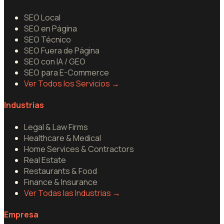
SEO Local
SEO en Página
SEO Técnico
SEO Fuera de Página
SEO con IA / GEO
SEO para E-Commerce
Ver Todos los Servicios
→
Industrias
Legal & Law Firms
Healthcare & Medical
Home Services & Contractors
Real Estate
Restaurants & Food
Finance & Insurance
Ver Todas las Industrias
→
Empresa