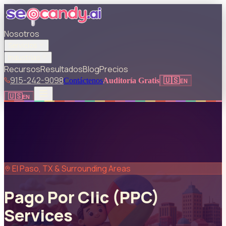
Nosotros
Servicios
Industrias
Recursos
Resultados
Blog
Precios
915-242-9098
🇺🇸
Contáctenos
Auditoría Gratis
EN
🇺🇸
EN
El Paso, TX & Surrounding Areas
Pago Por Clic (PPC)
Services