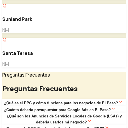
Sunland Park
NM
Santa Teresa
NM
Preguntas Frecuentes
Preguntas Frecuentes
¿Qué es el PPC y cómo funciona para los negocios de El Paso?
¿Cuánto debería presupuestar para Google Ads en El Paso?
La publicidad de Pago Por Clic (PPC) permite que tu
¿Qué son los Anuncios de Servicios Locales de Google (LSAs) y
negocio aparezca en la parte superior de los resultados
Los presupuestos de PPC varían ampliamente según la
debería usarlos mi negocio?
de búsqueda de Google de inmediato — pagas solo cuando
industria. Para la mayoría de los negocios de servicios