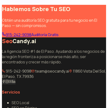
Hablemos Sobre Tu SEO
Obtén una auditoría SEO gratuita para tu negocio en El
Paso — sin compromisos.
915-242-9098
Auditoría Gratis
Seo
Candy.ai
La Agencia SEO #1 de El Paso. Ayudando a los negocios de
la región fronteriza a posicionarse más alto, ser
encontrados y crecer más rápido.
915-242-9098
team@seocandy.ai
11860 Vista Del Sol,
El Paso, TX 79936
Servicios
SEO Local
SEO en Página