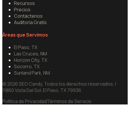
Recursos
Precios
Contáctenos
Auditoría Gratis
Áreas que Servimos
El Paso, TX
Las Cruces, NM
Horizon City, TX
Socorro, TX
Sunland Park, NM
©
2026
SEO Candy.
Todos los derechos reservados.
|
11860 Vista Del Sol, El Paso, TX 79936
Política de Privacidad
Términos de Servicio